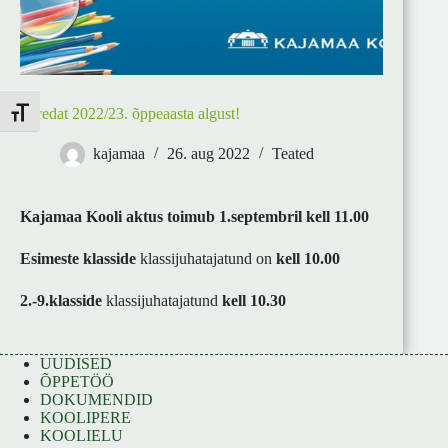
Toredat 2022/23. õppeaasta algust!
Toggle Font size
kajamaa
26. aug 2022
Teated
Kajamaa Kooli aktus toimub 1.septembril kell 11.00
Esimeste klasside
klassijuhatajatund on
kell 10.00
2.-9.klasside
klassijuhatajatund
kell 10.30
UUDISED
ÕPPETÖÖ
DOKUMENDID
KOOLIPERE
KOOLIELU